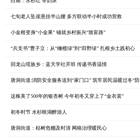
白廊：水杉红 冬韵浓
七旬老人坠崖悬挂半山腰 多方联动半小时成功营救
小金柑变身“小金果” 铺就乡村振兴“致富路”
“兵支书”曹子立：从“橄榄绿”到“田野绿” 扎根乡土践初心
回龙山瑶族乡：蓝天学社开班 传递书香温情
唐洞街道:消防安全服务送到“家门口” 筑牢居民温暖过冬“防
这株美了500年的银杏树 今年初冬又穿上了“金衣裳”
初冬时节 水杉映湖醉游人
唐洞街道：枯树危棚及时清 网格治理暖民心