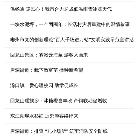
保畅通 暖民心！我市合力迎战低温雨雪冰冻天气
一块水泥坪，一个团圆年：长活村灾后重建中的温情叙事
郴州市党的创新理论“百人千场进万站”文明实践示范宣讲
回龙山景区：雾凇云海至 游客入画来
唐洞街道：栽下致富苗 撒种新希望
滁口镇：爱心暖校园 助学促成长
回龙山瑶族乡：冰糖橙喜丰收 产销联动促增收
东江湖畔水杉红 近郊游客络绎来
唐洞街道：排查 “九小场所” 筑牢消防安全防线