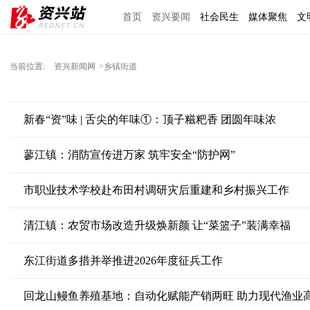
首页
资兴要闻
社会民生
媒体聚焦
文
理上网来
区域经济
图说资兴
东江文艺
当前位置:
资兴新闻网
>乡镇街道
新春“资”味 | 舌尖的年味①：顶子糍粑香 团圆年味浓
蓼江镇：消防宣传进万家 筑牢安全“防护网”
市职业技术学校赴布田村调研灾后重建和乡村振兴工作
清江镇：农贸市场改造升级焕新颜 让“菜篮子”装满幸福
东江街道多措并举推进2026年度征兵工作
回龙山鳗鱼养殖基地：自动化赋能产销两旺 助力现代渔业