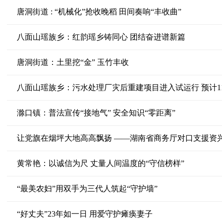
唐洞街道 : “机械化”抢收晚稻 田间奏响“丰收曲”
八面山瑶族乡：红韵瑶乡铸同心 团结奋进谱新篇
唐洞街道：土里挖“金” 玉竹丰收
八面山瑶族乡：污水处理厂灾后重建项目进入试运行 预计1
滁口镇：普法宣传“接地气” 安全知识“零距离”
让党旗在烟坪大地高高飘扬 ——湖南省商务厅对口支援资
黄常艳：以诚信为尺 丈量人间温度的“守信榜样”
“最美农妇”用双手为三代人筑起“守护墙”
“好丈夫”23年如一日 用爱守护瘫痪妻子