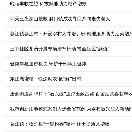
晚稻丰收在望 科技赋能助力增产增效
四天三夜深山搜救 滁口镇成功寻回八旬走失老人
蓼江镇蓼江村：开设乡村人才培训班 精准服务助力油菜增
三都社区党员开展专项清扫行动 扮靓社区“颜值”
健康体检送进机关 守护干部职工健康
东江湖蜜桔：快递助农 抢“鲜”出村
唐洞街道高牌村：“石头缝”里蹚出致富路 百亩油茶喜获丰
我市创新用地模式案例入选全省范例 为乡村振兴注入新动
蓼江镇：收割机“一键粉碎”秸秆 还田提质又增效