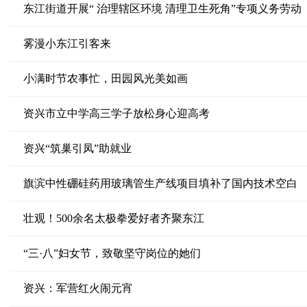
东江街道开展“ 治理辖区环境 清理卫生死角”专项义务劳动
雾漫小东江引客来
小满时节农事忙，田园风光美如画
资兴市立中学高三学子放松身心迎高考
资兴“筑巢引凤”助就业
旗滨中性硼硅药用玻璃管生产线项目填补了国内技术空白
壮观！500余名太极拳爱好者齐聚东江
“三·八”妇女节，致敬坚守岗位的她们
资兴：军营红火闹元宵