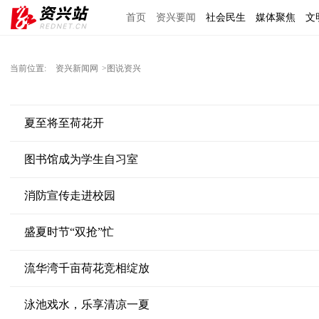
首页
资兴要闻
社会民生
媒体聚焦
文
理上网来
区域经济
图说资兴
东江文艺
当前位置:
资兴新闻网
>图说资兴
夏至将至荷花开
图书馆成为学生自习室
消防宣传走进校园
盛夏时节“双抢”忙
流华湾千亩荷花竞相绽放
泳池戏水，乐享清凉一夏