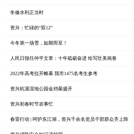
冬修水利正当时
资兴：忙碌的“双12”
今冬第一场雪，如期而至！
人民日报任仲平文章：十年砥砺奋进 绘写壮美画卷
2022年高考拉开帷幕 我市1475名考生参考
资兴杭溪湿地公园金鸡菊盛开
资兴初春时节农事忙
春雷行动 | 呵护东江湖，资兴千余名党员干部群众齐上阵