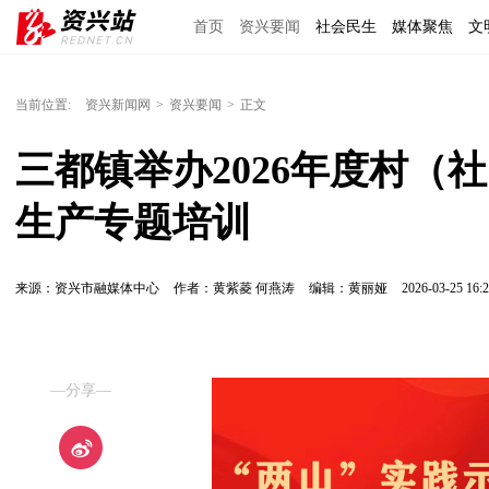
首页
资兴要闻
社会民生
媒体聚焦
文
理上网来
区域经济
图说资兴
东江文艺
当前位置:
资兴新闻网
>
资兴要闻
>
正文
三都镇举办2026年度村（
生产专题培训
来源：资兴市融媒体中心
作者：黄紫菱 何燕涛
编辑：黄丽娅
2026-03-25 16:2
—分享—