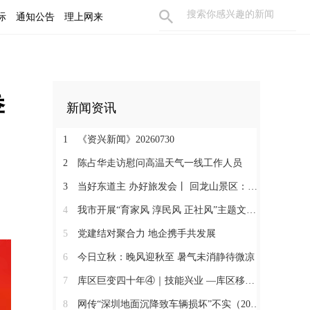
际
通知公告
理上网来
 
新闻资讯
1
《资兴新闻》20260730
2
陈占华走访慰问高温天气一线工作人员
3
当好东道主 办好旅发会丨 回龙山景区：晚霞染山峦 天籁绕星空
4
我市开展“育家风 淳民风 正社风”主题文明实践活动
5
党建结对聚合力 地企携手共发展
6
今日立秋：晚风迎秋至 暑气未消静待微凉
7
库区巨变四十年④｜技能兴业 —库区移民的“本领革命”
8
网传“深圳地面沉降致车辆损坏”不实（2026·08·06）