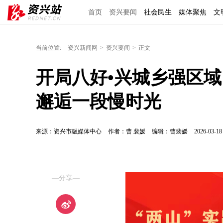
首页
资兴要闻
社会民生
媒体聚焦
文
区域经济
图说资兴
东江文艺
手机报
当前位置:
资兴新闻网
>
资兴要闻
>
正文
开局八好•兴城乡强区域 
邂逅一段慢时光
来源：资兴市融媒体中心
作者：曹 裴媛
编辑：曹裴媛
2026-03-18
—分享—