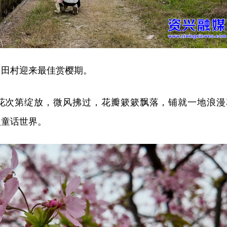
中田村迎来最佳赏樱期。
花次第绽放，微风拂过，花瓣簌簌飘落，铺就一地浪漫
入童话世界。