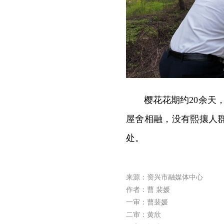
樱花花期约20余天
屋舍相融，没有熙攘人
处。
来源：资兴市融媒体中心
作者：曹 裴媛
一审：曹裴媛
二审：黄欣