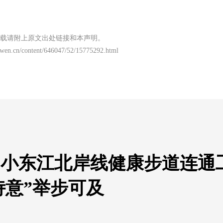
载请附上原文出处链接和本声明。
nwen.cn/content/646047/52/15775292.html
|小东江北岸线健康步道连通
诗意”举步可及