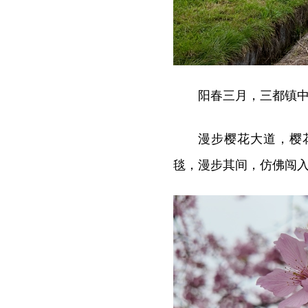
阳春三月，三都镇
漫步樱花大道，樱
毯，漫步其间，仿佛闯