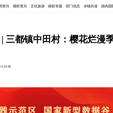
明资兴
视听资兴
文化旅游
精彩专题
部门动态
乡镇街道
国内国
| 三都镇中田村：樱花烂漫季 
 11:01:08