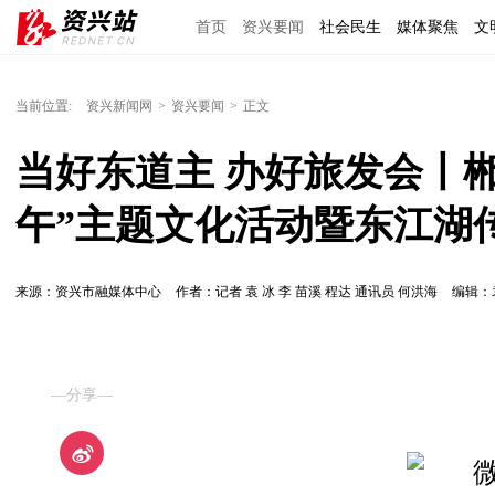
首页
资兴要闻
社会民生
媒体聚焦
文
理上网来
区域经济
图说资兴
东江文艺
当前位置:
资兴新闻网
>
资兴要闻
>
正文
当好东道主 办好旅发会丨郴
午”主题文化活动暨东江湖
来源：资兴市融媒体中心
作者：记者 袁 冰 李 苗溪 程达 通讯员 何洪海
编辑：
—分享—