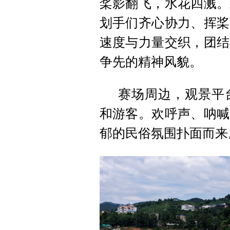
桨影翻飞，水花四溅。
划手们齐心协力、挥桨
速度与力量交织，团结
争先的精神风貌。
赛场周边，观景平
和游客。欢呼声、呐喊
郁的民俗氛围扑面而来