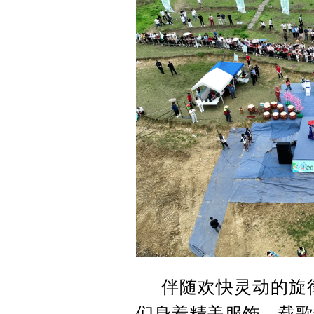
伴随欢快灵动的旋
们身着精美服饰，载歌