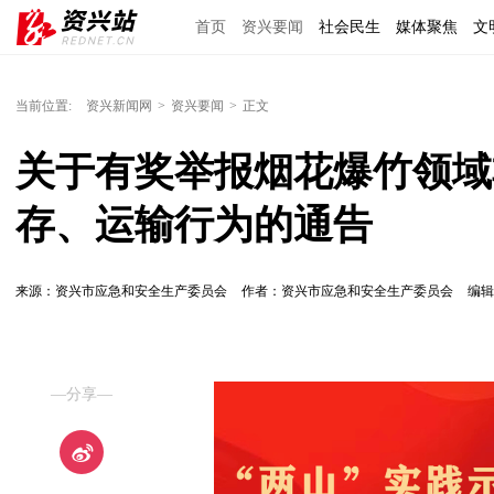
首页
资兴要闻
社会民生
媒体聚焦
文
理上网来
区域经济
图说资兴
东江文艺
当前位置:
资兴新闻网
>
资兴要闻
>
正文
关于有奖举报烟花爆竹领域
存、运输行为的通告
来源：资兴市应急和安全生产委员会
作者：资兴市应急和安全生产委员会
编
—分享—