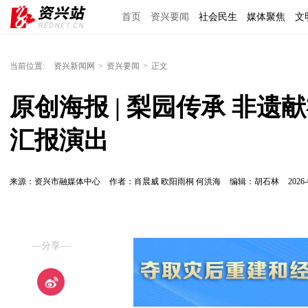
首页
资兴要闻
社会民生
媒体聚焦
文
理上网来
区域经济
图说资兴
东江文艺
当前位置:
资兴新闻网
>
资兴要闻
>
正文
原创海报 | 梨园传承 非
汇报演出
来源：资兴市融媒体中心
作者：肖晨威 欧阳雨桐 何洪海
编辑：胡石林
2026-
—分享—