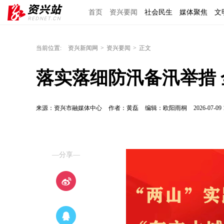
首页
资兴要闻
社会民生
媒体聚焦
文
区域经济
图说资兴
东江文艺
手机报
当前位置:
资兴新闻网
>
资兴要闻
>
正文
落实落细防汛备汛举措
来源：资兴市融媒体中心
作者：黄磊
编辑：欧阳雨桐
2026-07-09 
—分享—