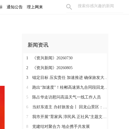
际
通知公告
理上网来
新闻资讯
1
《资兴新闻》20260730
2
《资兴新闻》20260805
3
锚定目标 压实责任 加速推进 确保旅发大会精彩纷呈
4
跑出“加速度”！桂郴高速第九合同段回龙山隧道右洞掘进突破1000米
5
陈占华走访慰问高温天气一线工作人员
6
当好东道主 办好旅发会丨 回龙山景区：晚霞染山峦 天籁绕星空
7
我市开展“育家风 淳民风 正社风”主题文明实践活动
8
党建结对聚合力 地企携手共发展