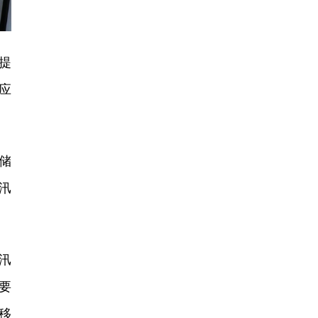
提
应
储
汛
汛
要
移