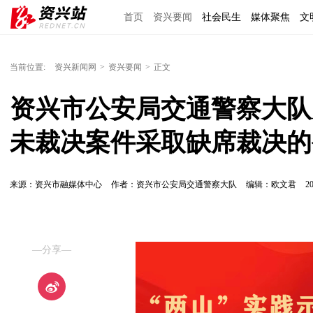
首页
资兴要闻
社会民生
媒体聚焦
文
理上网来
区域经济
图说资兴
东江文艺
当前位置:
资兴新闻网
>
资兴要闻
>
正文
资兴市公安局交通警察大队
未裁决案件采取缺席裁决的公告
来源：资兴市融媒体中心
作者：资兴市公安局交通警察大队
编辑：欧文君
20
—分享—