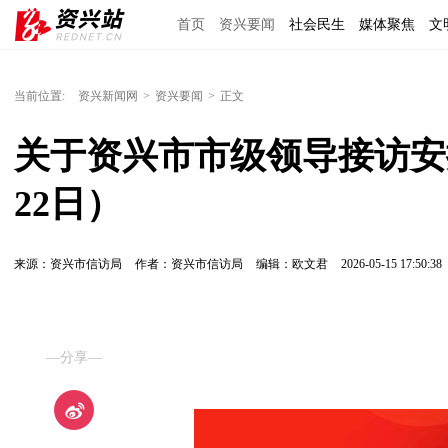
首页
资兴要闻
社会民生
媒体聚焦
文
理上网来
区域经济
图说资兴
东江文艺
当前位置:
资兴新闻网
>
资兴要闻
>
正文
关于资兴市市级领导接访安排
22日）
来源：资兴市信访局
作者：资兴市信访局
编辑：欧文君
2026-05-15 17:50:38
—分享—