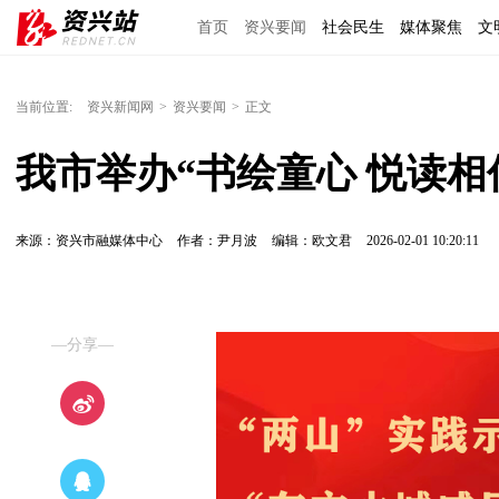
首页
资兴要闻
社会民生
媒体聚焦
文
理上网来
区域经济
图说资兴
东江文艺
当前位置:
资兴新闻网
>
资兴要闻
>
正文
我市举办“书绘童心 悦读相
来源：资兴市融媒体中心
作者：尹月波
编辑：欧文君
2026-02-01 10:20:11
—分享—