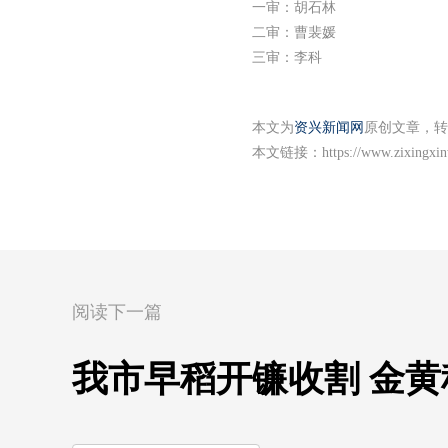
一审：胡石林
二审：曹裴媛
三审：李科
本文为
资兴新闻网
原创文章，转
本文链接：
https://www.zixingxi
阅读下一篇
我市早稻开镰收割 金