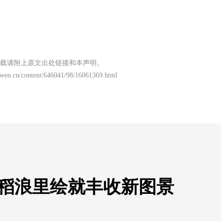
载请附上原文出处链接和本声明。
nwen.cn/content/646041/98/16061369.html
黄稻浪里绘就丰收新图景