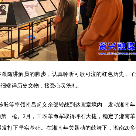
序跟随讲解员的脚步，认真聆听可歌可泣的红色历史，了
仔细端详历史文物，接受心灵洗礼。
德、陈毅等率领南昌起义余部转战到达宜章境内，发动湘南年
的第一枪。2月，工农革命军取得坪石大捷，稳定了湘南革
爆发打下坚实基础。在湘南年关暴动的鼓舞下，湘南20多