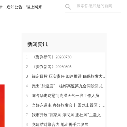
际
通知公告
理上网来
新闻资讯
1
《资兴新闻》20260730
2
《资兴新闻》20260805
3
锚定目标 压实责任 加速推进 确保旅发大会精彩纷呈
4
跑出“加速度”！桂郴高速第九合同段回龙山隧道右洞掘进突破1000米
5
陈占华走访慰问高温天气一线工作人员
6
当好东道主 办好旅发会丨 回龙山景区：晚霞染山峦 天籁绕星空
7
我市开展“育家风 淳民风 正社风”主题文明实践活动
8
党建结对聚合力 地企携手共发展