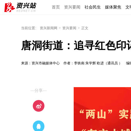
首页
资兴要闻
社会民生
媒体聚焦
文
区域经济
图说资兴
东江文艺
手机报
当前位置:
资兴新闻网
>
资兴要闻
>
正文
唐洞街道：追寻红色印
来源：资兴市融媒体中心
作者：李铁南 朱学辉 欧进（通讯员 ）
编
—分享—