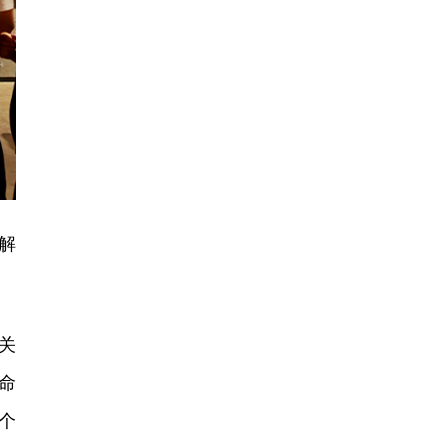
解
关
命
个