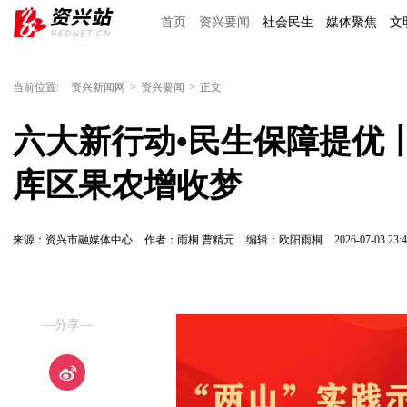
首页
资兴要闻
社会民生
媒体聚焦
文
理上网来
区域经济
图说资兴
东江文艺
当前位置:
资兴新闻网
>
资兴要闻
>
正文
六大新行动•民生保障提优
库区果农增收梦
来源：资兴市融媒体中心
作者：雨桐 曹精元
编辑：欧阳雨桐
2026-07-03 23:4
—分享—