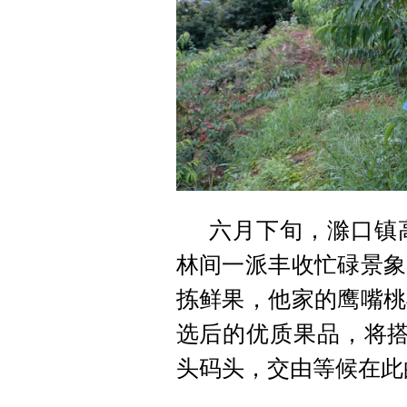
六月下旬，滁口镇
林间一派丰收忙碌景象
拣鲜果，他家的鹰嘴桃
选后的优质果品，将搭
头码头，交由等候在此