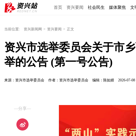
首页
资兴要闻
社会民生
媒体聚焦
文
理上网来
区域经济
图说资兴
东江文艺
当前位置:
资兴新闻网
>
资兴要闻
>
正文
资兴市选举委员会关于市乡
举的公告 (第一号公告)
来源：资兴市选举委员会
作者：资兴市选举委员会
编辑：陈如婧
2026-07-08 
—分享—