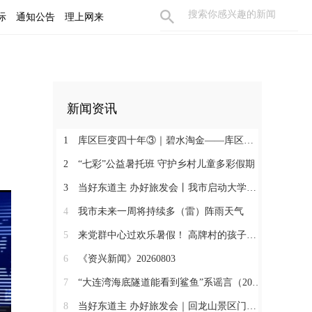
际
通知公告
理上网来
新闻资讯
1
库区巨变四十年③｜碧水淘金——库区产业的“富民之路”
2
“七彩”公益暑托班 守护乡村儿童多彩假期
3
当好东道主 办好旅发会丨我市启动大学生创意短视频大赛
4
我市未来一周将持续多（雷）阵雨天气
5
来党群中心过欢乐暑假！ 高牌村的孩子暑假有“趣”处
6
《资兴新闻》20260803
7
“大连湾海底隧道能看到鲨鱼”系谣言（2026·08·04）
8
当好东道主 办好旅发会｜回龙山景区门票新规8月1日实施 本地居民可享多项惠民福利