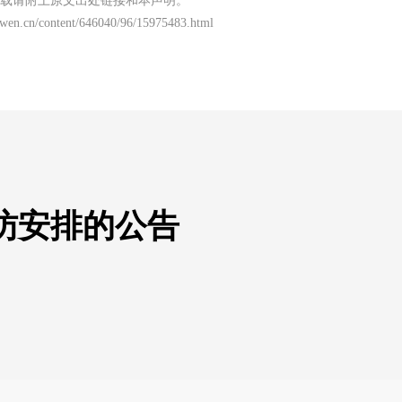
载请附上原文出处链接和本声明。
nwen.cn/content/646040/96/15975483.html
访安排的公告