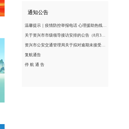
通知公告
温馨提示｜疫情防控举报电话 心理援助热线 慈善捐助热线 求助入口 辟谣入口
关于资兴市市级领导接访安排的公告（8月3日—8月7日）
资兴市公安交通管理局关于拟对逾期未接受处理的道路交通违法行为人作出行政处罚决定的公告(2026年第十三期 )
复航通告
停 航 通 告