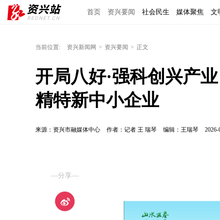
首页
资兴要闻
社会民生
媒体聚焦
文
区域经济
图说资兴
东江文艺
手机报
当前位置:
资兴新闻网
>
资兴要闻
>
正文
开局八好·强科创兴产业 
精特新中小企业
来源：资兴市融媒体中心
作者：记者 王 瑞琴
编辑：王瑞琴
2026-
—分享—