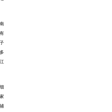
。
南
有
子
多
江
细
家
辅