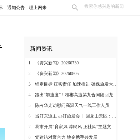
际
通知公告
理上网来
专
新闻资讯
1
《资兴新闻》20260730
2
《资兴新闻》20260805
3
锚定目标 压实责任 加速推进 确保旅发大会精彩纷呈
4
跑出“加速度”！桂郴高速第九合同段回龙山隧道右洞掘进突破1000米
5
陈占华走访慰问高温天气一线工作人员
6
当好东道主 办好旅发会丨 回龙山景区：晚霞染山峦 天籁绕星空
7
我市开展“育家风 淳民风 正社风”主题文明实践活动
8
党建结对聚合力 地企携手共发展