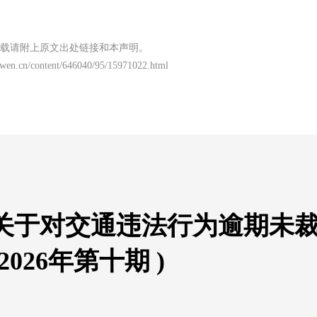
载请附上原文出处链接和本声明。
nwen.cn/content/646040/95/15971022.html
关于对交通违法行为逾期未
026年第十期 )