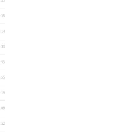
9:35
3:35
8:14
8:33
3:55
0:55
9:19
7:09
5:52