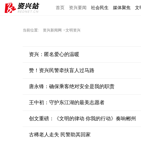
首页
资兴要闻
社会民生
媒体聚焦
文
区域经济
图说资兴
东江文艺
手机报
当前位置:
资兴新闻网
>文明资兴
资兴：匿名爱心的温暖
赞！资兴民警牵扶盲人过马路
唐永锋：确保乘客绝对安全是我的职责
王中初：守护东江湖的最美志愿者
创文重磅：《文明的律动 你我的行动》奏响郴州
古稀老人走失 民警助其回家