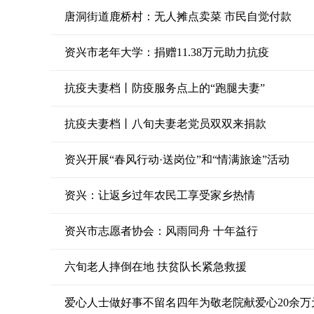
唐洞街道鹿桥村：无人摊点卖菜 市民自觉付款
资兴市老年大学：捐赠11.38万元助力抗疫
抗疫夫妻档丨防疫服务点上的“跑腿夫妻”
抗疫夫妻档丨八旬夫妻老党员双双来捐款
资兴开展“春风行动·送岗位”和“情满旅途”活动
资兴：让返乡过年农民工享受家乡热情
资兴市志愿者协会：风雨同舟 十年益行
六旬老人摔倒在地 扶贫队长紧急救援
爱心人士做好事不留名四年为敬老院献爱心20余万