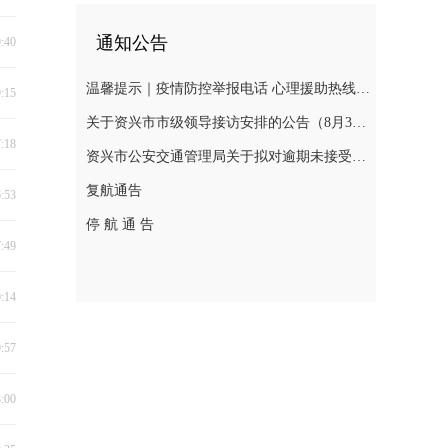
通知公告
9:40
温馨提示｜疫情防控举报电话 心理援助热线 慈善捐助热线 求助入口 辟谣入口
9:15
关于资兴市市级领导接访安排的公告（8月3日—8月7日）
7:18
资兴市公安交通管理局关于拟对逾期未接受处理的道路交通违法行为人作出行政处罚决定的公告(2026年第十三期 )
复航通告
6:53
停 航 通 告
7:49
0:14
9:57
8:00