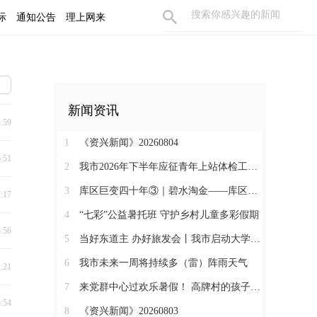
际
通知公告
理上网来
新闻资讯
4:59
1
《资兴新闻》20260804
6:51
2
我市2026年下半年应征青年上站体检工作全面启动
3
库区巨变四十年③｜碧水淘金——库区产业的“富民之路”
7:17
4
“七彩”公益暑托班 守护乡村儿童多彩假期
3:56
5
当好东道主 办好旅发会丨我市启动大学生创意短视频大赛
6
我市未来一周将持续多（雷）阵雨天气
2:21
7
来党群中心过欢乐暑假！ 高牌村的孩子暑假有“趣”处
5:54
8
《资兴新闻》20260803