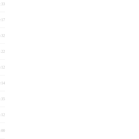
2:33
0:17
6:32
1:22
6:12
0:14
4:35
3:12
3:00