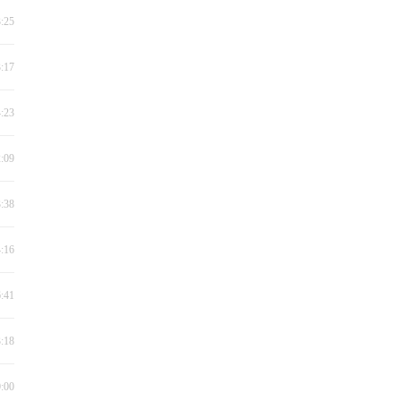
3:25
3:17
4:23
2:09
3:38
4:16
6:41
3:18
0:00