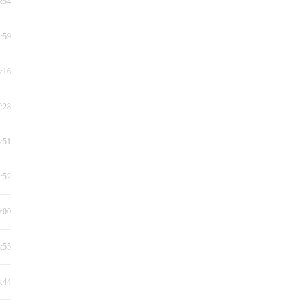
6:54
1:59
3:16
7:28
4:51
2:52
0:00
8:55
8:44