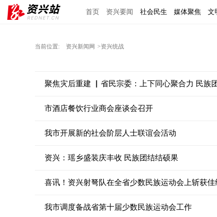
首页
资兴要闻
社会民生
媒体聚焦
文
区域经济
图说资兴
东江文艺
手机报
当前位置:
资兴新闻网
>资兴统战
聚焦灾后重建 ▏省民宗委：上下同心聚合力 民族
市酒店餐饮行业商会座谈会召开
我市开展新的社会阶层人士联谊会活动
资兴：瑶乡盛装庆丰收 民族团结结硕果
喜讯！资兴射弩队在全省少数民族运动会上斩获佳
我市调度备战省第十届少数民族运动会工作