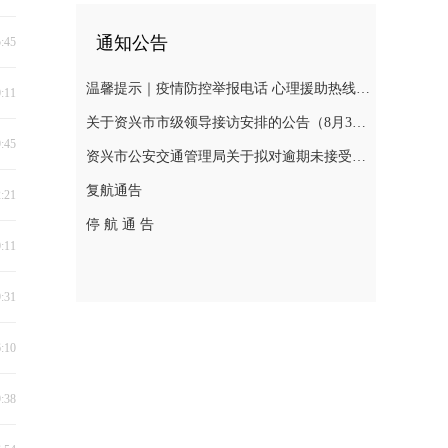
通知公告
5:45
温馨提示｜疫情防控举报电话 心理援助热线 慈善捐助热线 求助入口 辟谣入口
0:11
关于资兴市市级领导接访安排的公告（8月3日—8月7日）
9:45
资兴市公安交通管理局关于拟对逾期未接受处理的道路交通违法行为人作出行政处罚决定的公告(2026年第十三期 )
复航通告
2:21
停 航 通 告
0:11
9:31
6:10
9:38