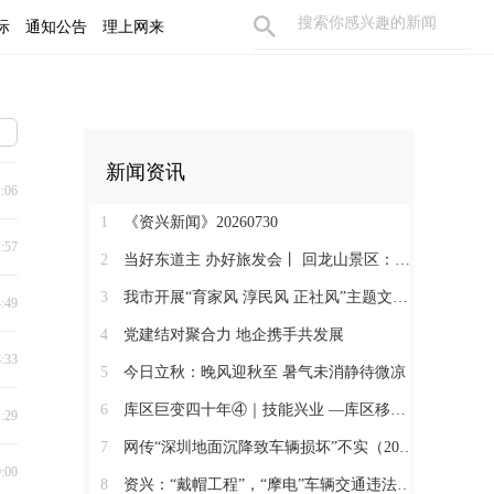
际
通知公告
理上网来
新闻资讯
2:06
1
《资兴新闻》20260730
1:57
2
当好东道主 办好旅发会丨 回龙山景区：晚霞染山峦 天籁绕星空
3
我市开展“育家风 淳民风 正社风”主题文明实践活动
4:49
4
党建结对聚合力 地企携手共发展
8:33
5
今日立秋：晚风迎秋至 暑气未消静待微凉
6
库区巨变四十年④｜技能兴业 —库区移民的“本领革命”
1:29
7
网传“深圳地面沉降致车辆损坏”不实（2026·08·06）
0:00
8
资兴：“戴帽工程”，“摩电”车辆交通违法曝光台（2026年第17期）