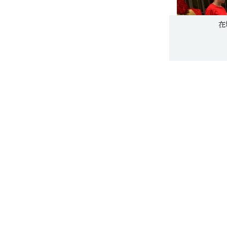
的嫌疑人刘某文被遣返我方
外