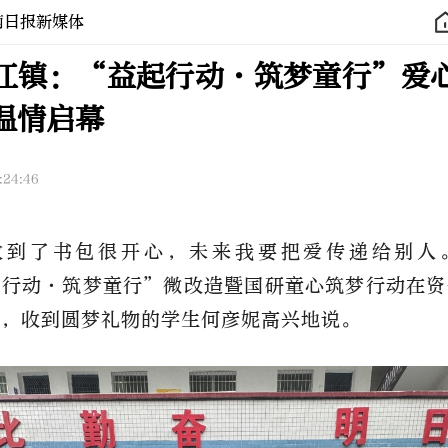
南日报新媒体
江镇：“益起行动·筑梦童行”爱
温情启幕
:24:46
收到了书包很开心，未来我要把爱传递给别人
起行动
·筑梦童行
”
微改造暨国研童心筑梦行动在
资
动，收到圆梦礼物的学生何彦妮高兴地说。