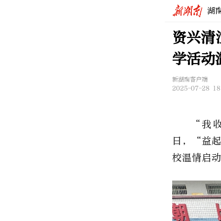
湖
资兴清
学活动
新湖南客户端
2025-07-28 18
“
我
日，
“
益
校温情启