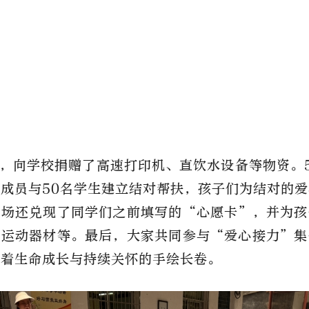
，向学校
捐赠了高速打印机、直饮水设备等
物资
。
成员与50名学生
建立
结对
帮扶
，孩子们为结对的爱
现场还兑现了同学们之前填写的
“心愿
卡
”，
并为
孩
、运动器材等
。
最后，大家
共同参与
“爱心接力”集
征着
生命成长与持续关怀的手
绘
长卷
。