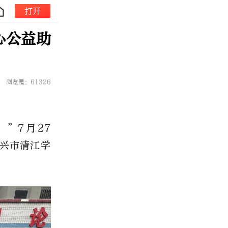
打开
心公益助
浏览量：61326
。
”
7月27
兴市清江
学